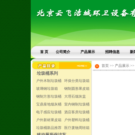
首 页
公司简介
产品展示
招聘信息
新
首页 >> 产品展示 >
垃圾桶系列
·
户外木制垃圾桶
环保分类垃圾箱
玻璃钢垃圾箱
钢制圆形果皮箱
钢制方形垃圾桶
大理石烟灰盅
宝鼎座地烟灰桶
室内钢制垃圾桶
电子感应垃圾桶
酒店客房垃圾桶
户外新材果皮箱
户外塑料垃圾桶
垃圾桶新品推荐
医疗废物周转箱
移动厕所保洁车