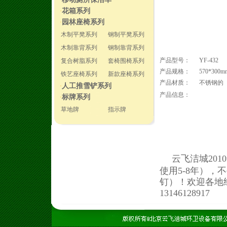
·
花箱系列
·
园林座椅系列
·
木制平凳系列
钢制平凳系列
木制靠背系列
钢制靠背系列
产品型号：
YF-432
复合树脂系列
套椅围椅系列
产品规格：
570*300m
铁艺座椅系列
新款座椅系列
产品材质：
不锈钢的
人工推雪铲系列
·
产品信息：
标牌系列
·
草地牌
指示牌
云飞洁城20
使用5-8年）
钉）！欢迎各地
13146128917