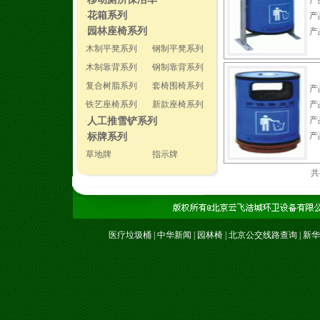
·
产
花箱系列
·
产
园林座椅系列
·
产
木制平凳系列
钢制平凳系列
木制靠背系列
钢制靠背系列
复合树脂系列
套椅围椅系列
产
铁艺座椅系列
新款座椅系列
产
产
人工推雪铲系列
·
产
标牌系列
·
草地牌
指示牌
共
医疗垃圾桶
|
中华新闻
|
园林椅
|
北京公交线路查询
|
新华