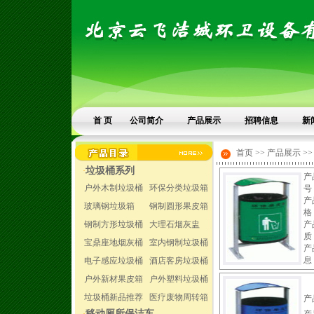
首 页
公司简介
产品展示
招聘信息
新
首页 >> 产品展示 >
垃圾桶系列
·
产
户外木制垃圾桶
环保分类垃圾箱
号
产
玻璃钢垃圾箱
钢制圆形果皮箱
格
钢制方形垃圾桶
大理石烟灰盅
产
质
宝鼎座地烟灰桶
室内钢制垃圾桶
产
息
电子感应垃圾桶
酒店客房垃圾桶
户外新材果皮箱
户外塑料垃圾桶
垃圾桶新品推荐
医疗废物周转箱
产
移动厕所保洁车