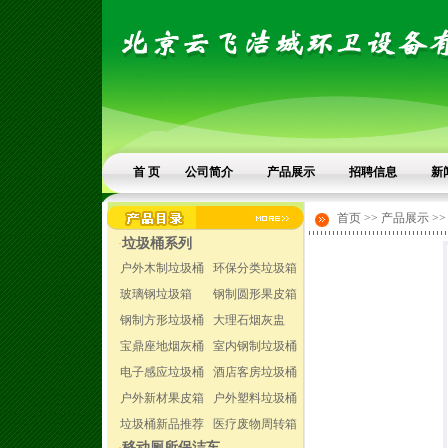
首 页
公司简介
产品展示
招聘信息
新
首页 >> 产品展示 >
垃圾桶系列
·
户外木制垃圾桶
环保分类垃圾箱
玻璃钢垃圾箱
钢制圆形果皮箱
钢制方形垃圾桶
大理石烟灰盅
宝鼎座地烟灰桶
室内钢制垃圾桶
电子感应垃圾桶
酒店客房垃圾桶
户外新材果皮箱
户外塑料垃圾桶
垃圾桶新品推荐
医疗废物周转箱
移动厕所保洁车