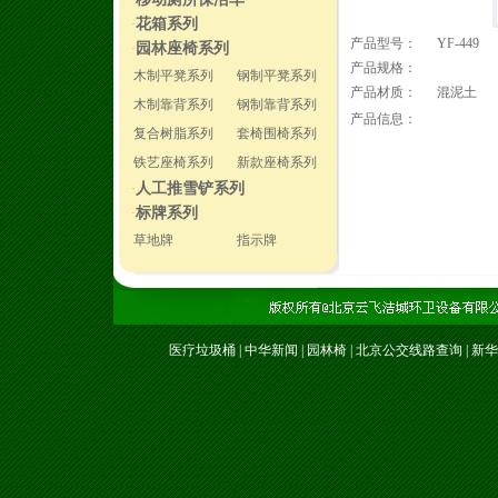
·
花箱系列
·
产品型号：
YF-449
园林座椅系列
·
产品规格：
木制平凳系列
钢制平凳系列
产品材质：
混泥土
木制靠背系列
钢制靠背系列
产品信息：
复合树脂系列
套椅围椅系列
铁艺座椅系列
新款座椅系列
人工推雪铲系列
·
标牌系列
·
草地牌
指示牌
医疗垃圾桶
|
中华新闻
|
园林椅
|
北京公交线路查询
|
新华